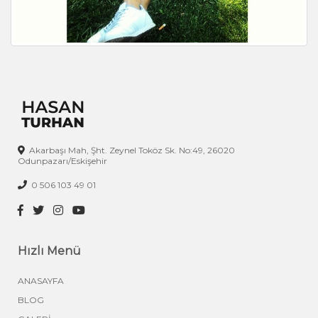
Akarbaşı Mah, Şht. Zeynel Toköz Sk. No:49, 26020
Odunpazarı/Eskişehir
0 506 103 49 01
Hızlı Menü
ANASAYFA
BLOG