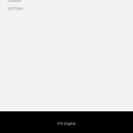
GALERİ
İLETİŞİM
Pill Digital