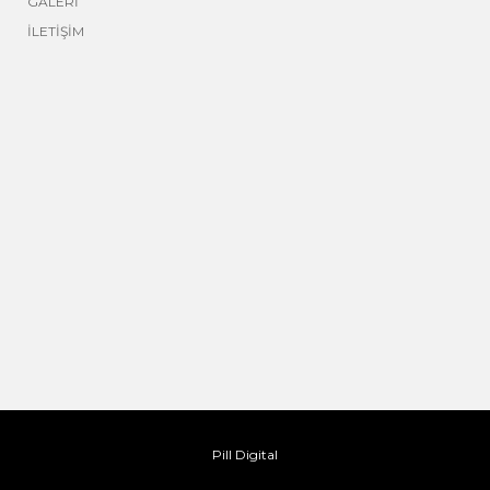
GALERİ
İLETİŞİM
Pill Digital