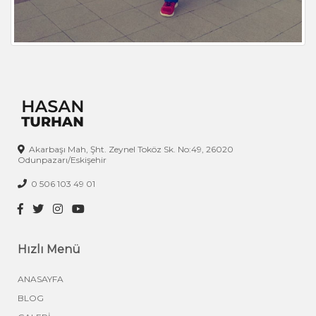
Akarbaşı Mah, Şht. Zeynel Toköz Sk. No:49, 26020
Odunpazarı/Eskişehir
0 506 103 49 01
Hızlı Menü
ANASAYFA
BLOG