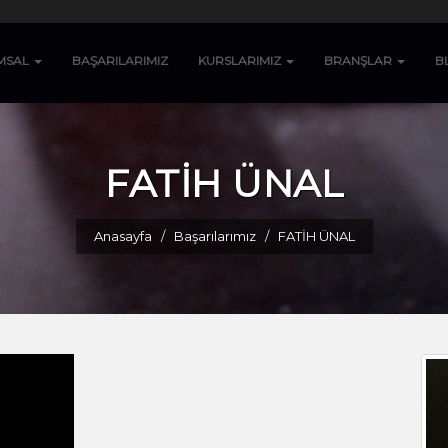
MSAL
BAŞARILARIMIZ
KURSLARIMIZ
BRANŞLAR
B
FATİH ÜNAL
Anasayfa
Başarılarımız
FATİH ÜNAL