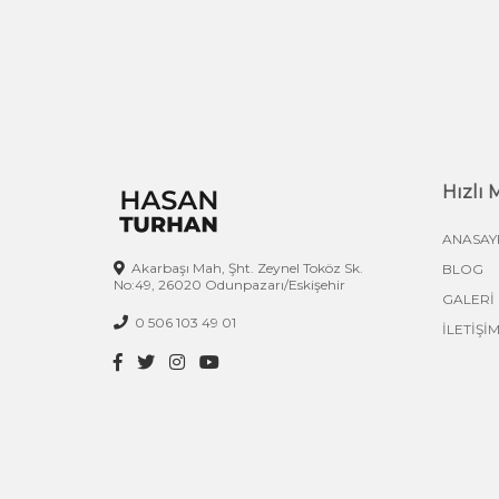
Hızlı
ANASAY
Akarbaşı Mah, Şht. Zeynel Toköz Sk.
BLOG
No:49, 26020 Odunpazarı/Eskişehir
GALERİ
0 506 103 49 01
İLETİŞİ