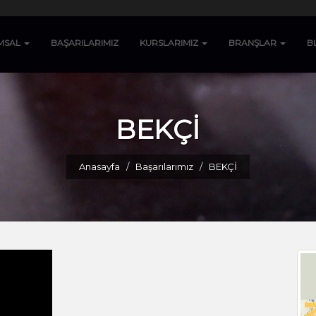
MSAL
BAŞARILARIMIZ
KURSLARIMIZ
BRANŞLAR
B
BEKÇİ
Anasayfa
Başarılarımız
BEKÇİ