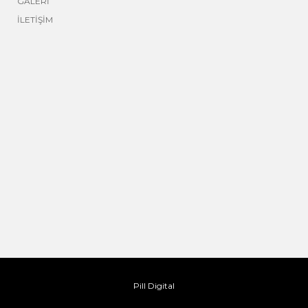
GALERİ
İLETİŞİM
Pill Digital