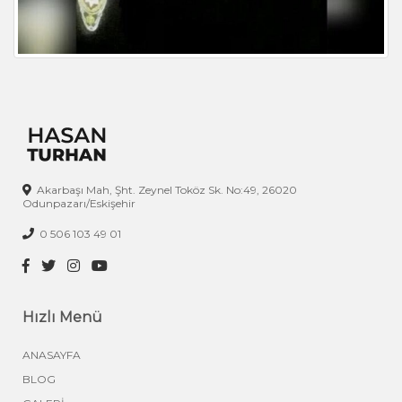
Akarbaşı Mah, Şht. Zeynel Toköz Sk. No:49, 26020
Odunpazarı/Eskişehir
0 506 103 49 01
Hızlı Menü
ANASAYFA
BLOG